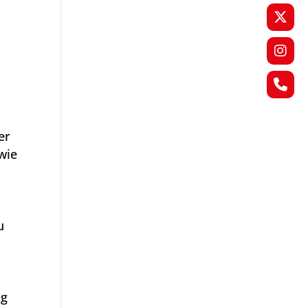
er
wie
u
ng