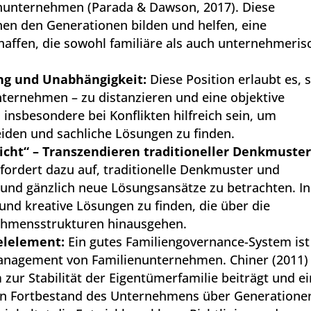
lienunternehmen (Parada & Dawson, 2017). Diese
en den Generationen bilden und helfen, eine
affen, die sowohl familiäre als auch unternehmeris
ng und Unabhängigkeit:
Diese Position erlaubt es, 
ternehmen – zu distanzieren und eine objektive
insbesondere bei Konflikten hilfreich sein, um
iden und sachliche Lösungen zu finden.
 nicht“ – Transzendieren traditioneller Denkmuster
 fordert dazu auf, traditionelle Denkmuster und
und gänzlich neue Lösungsansätze zu betrachten. In
 und kreative Lösungen zu finden, die über die
ehmensstrukturen hinausgehen.
elelement:
Ein gutes Familiengovernance-System ist
Management von Familienunternehmen. Chiner (2011)
 zur Stabilität der Eigentümerfamilie beiträgt und e
 den Fortbestand des Unternehmens über Generatione